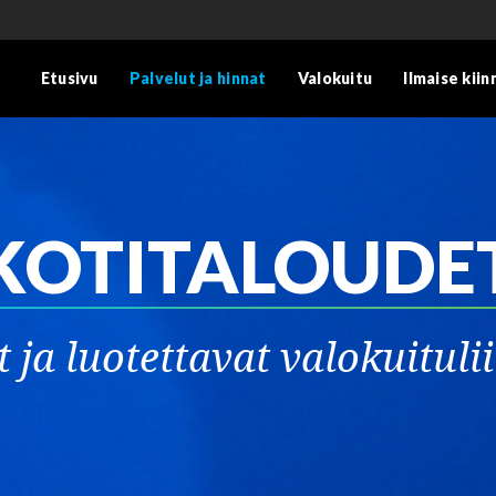
Etusivu
Palvelut ja hinnat
Valokuitu
Ilmaise kii
KOTITALOUDE
a luotettavat valokuitulii