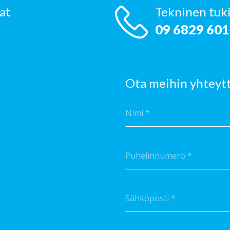
iat
Tekninen tuk
09 6829 60
Ota meihin yhteyt