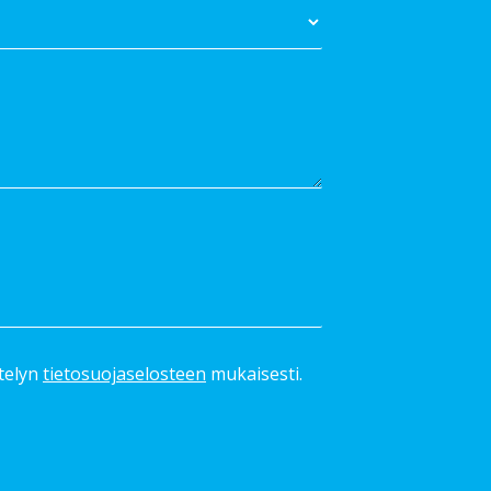
ttelyn
tietosuojaselosteen
mukaisesti.