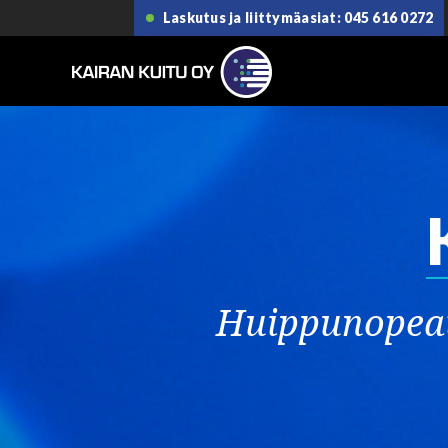
Laskutus ja liittymäasiat: 045 616 0272
Huippunopeat j