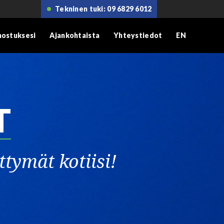
Tekninen tuki: 09 6829 6012
nnostuksesi
Ajankohtaista
Yhteystiedot
EN
T
ttymät kotiisi!