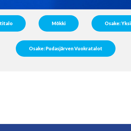
italo
Mökki
Osake: Yksi
Osake: Pudasjärven Vuokratalot