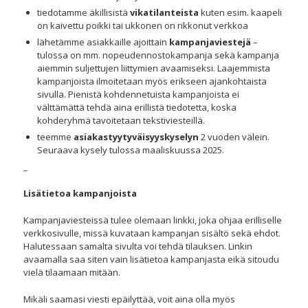
tiedotamme äkillisistä
vikatilanteista
kuten esim. kaapeli
on kaivettu poikki tai ukkonen on rikkonut verkkoa
lähetämme asiakkaille ajoittain
kampanjaviestejä
–
tulossa on mm. nopeudennostokampanja sekä kampanja
aiemmin suljettujen liittymien avaamiseksi. Laajemmista
kampanjoista ilmoitetaan myös erikseen ajankohtaista
sivulla. Pienistä kohdennetuista kampanjoista ei
välttämättä tehdä aina erillistä tiedotetta, koska
kohderyhmä tavoitetaan tekstiviesteillä.
teemme
asiakastyytyväisyyskyselyn
2 vuoden välein.
Seuraava kysely tulossa maaliskuussa 2025.
_
Lisätietoa kampanjoista
Kampanjaviesteissä tulee olemaan linkki, joka ohjaa erilliselle
verkkosivulle, missä kuvataan kampanjan sisältö sekä ehdot.
Halutessaan samalta sivulta voi tehdä tilauksen. Linkin
avaamalla saa siten vain lisätietoa kampanjasta eikä sitoudu
vielä tilaamaan mitään.
Mikäli saamasi viesti epäilyttää, voit aina olla myös