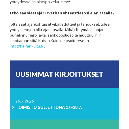
yhteydessä asiakaspalveluumme!
Etkö saa viestejä? Ovathan yhteystietosi ajan tasalla?
Jotta saat ajankohtaiset vikatiedotteet ja tarjoukset, tulee
yhteystietojen olla ajan tasalla. Mikäli liittymän tilaajan
puhelinnumero ja/tai sähköpostiosoite muuttuu, niin
ilmoitathan siitä Kairan Kuidulle osoitteeseen
info@kairankuitu.fi
.
UUSIMMAT KIRJOITUKSET
10.7.2026
TOIMISTO SULJETTUNA 17.-28.7.