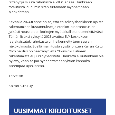
riittänyt ja muuta rahoitusta ei ollut jaossa. Hankkeen
toteutusta jouduttiin siten siirtämään myöhempään
ajankohtaan.
Keväällä 2024 tilanne on se, että esiselvityshankkeen ajoista
rakentamisen kustannukset ja etenkin lainarahoitus on
jyrkästi nousseiden korkojen myötä kallistunut merkittävästi.
Tämän lisäksi syksyllä 2023 avattua ELY-keskuksen
laajakaistatukirahoitusta on heikennetty tuen saajan
näkökulmasta. Edellä mainituista syistä johtuen Kairan Kuitu
Oy:n hallitus on päättänyt, että Ylikiiminki II alueen
rakentamista ei juuri nyt edistetä. Hanketta ei kuitenkaan ole
hylätty, vaan se jää nyt odottamaan yhtiön kannalta
parempaa ajankohtaa.
Terveisin
Kairan Kuitu Oy
UUSIMMAT KIRJOITUKSET