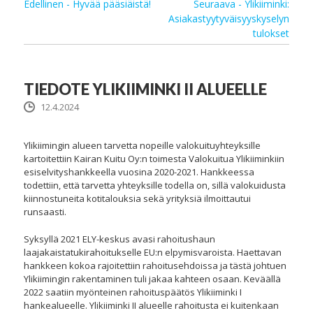
Edellinen - Hyvää pääsiäistä!
Seuraava - Ylikiiminki:
Asiakastyytyväisyyskyselyn
tulokset
TIEDOTE YLIKIIMINKI II ALUEELLE
12.4.2024
Ylikiimingin alueen tarvetta nopeille valokuituyhteyksille
kartoitettiin Kairan Kuitu Oy:n toimesta Valokuitua Ylikiiminkiin
esiselvityshankkeella vuosina 2020-2021. Hankkeessa
todettiin, että tarvetta yhteyksille todella on, sillä valokuidusta
kiinnostuneita kotitalouksia sekä yrityksiä ilmoittautui
runsaasti.
Syksyllä 2021 ELY-keskus avasi rahoitushaun
laajakaistatukirahoitukselle EU:n elpymisvaroista. Haettavan
hankkeen kokoa rajoitettiin rahoitusehdoissa ja tästä johtuen
Ylikiimingin rakentaminen tuli jakaa kahteen osaan. Keväällä
2022 saatiin myönteinen rahoituspäätös Ylikiiminki I
hankealueelle. Ylikiiminki II alueelle rahoitusta ei kuitenkaan